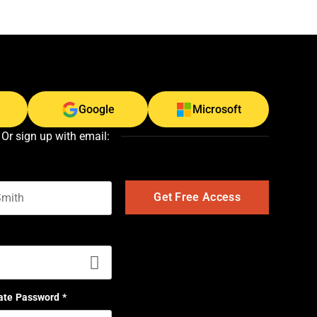
Google
Microsoft
Or sign up with email:
t name
ate Password
*