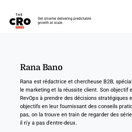
The CRO Club
Get smarter delivering predictable
growth at scale.
Skip to main content
Rana Bano
Rana est rédactrice et chercheuse B2B, spécial
le marketing et la réussite client. Son objectif 
RevOps à prendre des décisions stratégiques et
objectifs en leur fournissant des conseils pratiq
pas, on la trouve en train de regarder des séries
il n'y a pas d'entre-deux.