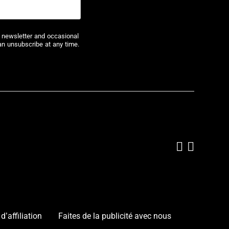
r newsletter and occasional
an unsubscribe at any time.
Add us on
Follow 
d’affiliation
Faites de la publicité avec nous