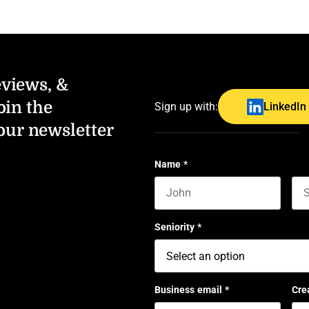
eviews, &
oin the
Sign up with:
LinkedIn
our newsletter
Name
*
First name
Las
Seniority
*
Business email
*
Cre