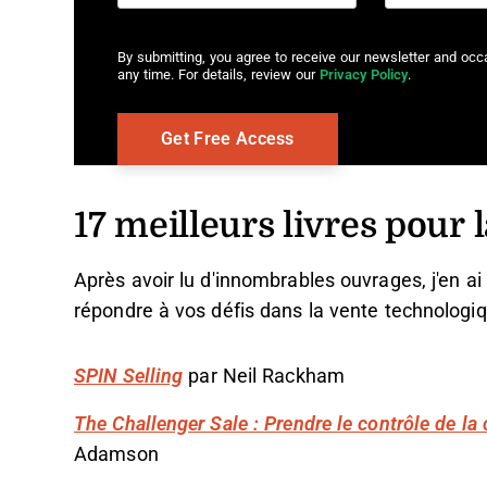
By submitting, you agree to receive our newsletter and oc
any time. For details, review our
Privacy Policy
.
17 meilleurs livres pour 
Après avoir lu d'innombrables ouvrages, j'en ai
répondre à vos défis dans la vente technologi
SPIN Selling
par Neil Rackham
The Challenger Sale : Prendre le contrôle de la 
Adamson