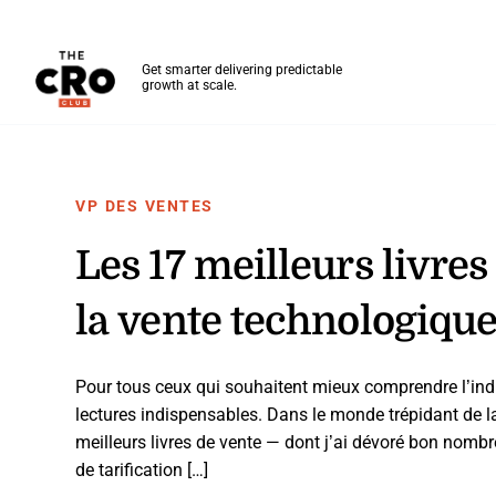
The CRO Club
Get smarter delivering predictable
growth at scale.
Skip to main content
VP DES VENTES
Les 17 meilleurs livre
la vente technologiqu
Pour tous ceux qui souhaitent mieux comprendre l’indus
lectures indispensables. Dans le monde trépidant de la 
meilleurs livres de vente — dont j’ai dévoré bon nombre
de tarification […]