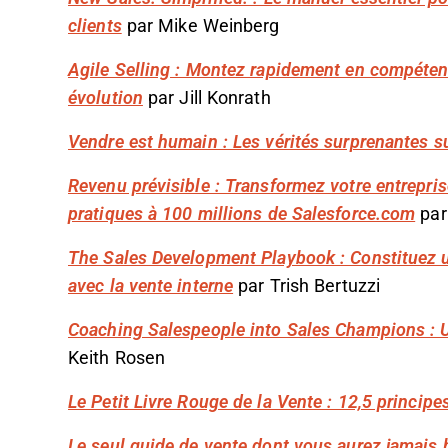
clients
par Mike Weinberg
Agile Selling : Montez rapidement en compéten
évolution
par Jill Konrath
Vendre est humain : Les vérités surprenantes sur
Revenu prévisible : Transformez votre entrepri
pratiques à 100 millions de Salesforce.com
par
The Sales Development Playbook : Constituez un
avec la vente interne
par Trish Bertuzzi
Coaching Salespeople into Sales Champions : U
Keith Rosen
Le Petit Livre Rouge de la Vente : 12,5 princip
Le seul guide de vente dont vous aurez jamais 