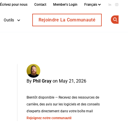
Écrivez pour nous
Contact
Member's Login
Add us on
Follow
Rejoindre La Communauté
Outils
Op
By
Phil Gray
on May 21, 2026
Bientôt disponible — Recevez des ressources de
carrière, des avis sur les logiciels et des conseils
d'experts directement dans votre boîte mail
Rejoignez notre communauté