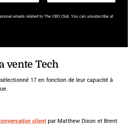
casional emails related to The CRO Club. You can unsubscribe at
la vente Tech
 sélectionné 17 en fonction de leur capacité à
que.
conversation client
par Matthew Dixon et Brent