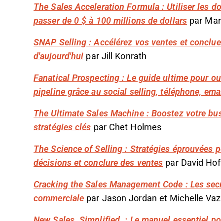
The Sales Acceleration Formula : Utiliser les d
passer de 0 $ à 100 millions de dollars
par Mar
SNAP Selling : Accélérez vos ventes et concluez
d'aujourd'hui
par Jill Konrath
Fanatical Prospecting : Le guide ultime pour o
pipeline grâce au social selling, téléphone, ema
The Ultimate Sales Machine : Boostez votre bus
stratégies clés
par Chet Holmes
The Science of Selling : Stratégies éprouvées p
décisions et conclure des ventes
par David Hof
Cracking the Sales Management Code : Les secr
commerciale
par Jason Jordan et Michelle Va
New Sales. Simplified. : Le manuel essentiel p