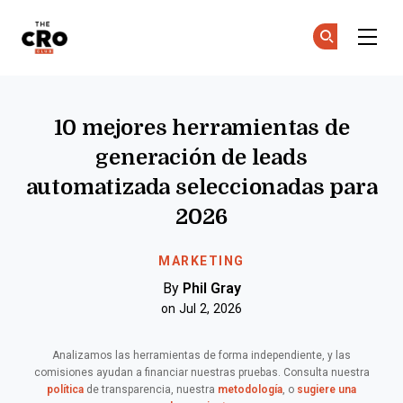
The CRO Club
Ún
Ún
Skip to main content
10 mejores herramientas de
generación de leads
automatizada seleccionadas para
2026
MARKETING
By
Phil Gray
on Jul 2, 2026
Analizamos las herramientas de forma independiente, y las
comisiones ayudan a financiar nuestras pruebas. Consulta nuestra
política
de transparencia, nuestra
metodología
, o
sugiere una