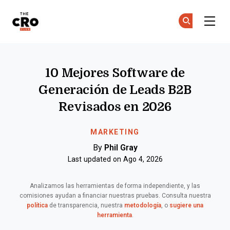
The CRO Club
Ún
Ún
Skip to main content
10 Mejores Software de
Generación de Leads B2B
Revisados en 2026
MARKETING
By
Phil Gray
Last updated on Ago 4, 2026
Analizamos las herramientas de forma independiente, y las
comisiones ayudan a financiar nuestras pruebas. Consulta nuestra
política
de transparencia, nuestra
metodología
, o
sugiere una
herramienta
.