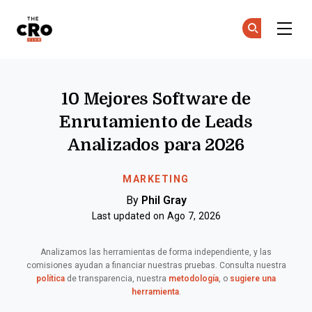
The CRO Club
Ún
Ún
Skip to main content
10 Mejores Software de
Enrutamiento de Leads
Analizados para 2026
MARKETING
By
Phil Gray
Last updated on Ago 7, 2026
Analizamos las herramientas de forma independiente, y las
comisiones ayudan a financiar nuestras pruebas. Consulta nuestra
política
de transparencia, nuestra
metodología
, o
sugiere una
herramienta
.