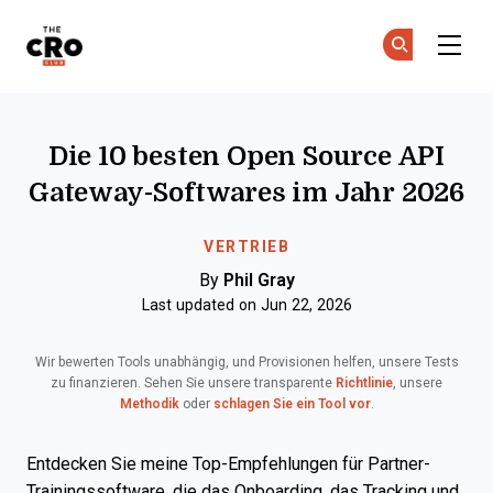
The CRO Club
Co
Co
Skip to main content
Die 10 besten Open Source API
Gateway-Softwares im Jahr 2026
VERTRIEB
By
Phil Gray
Last updated on Jun 22, 2026
Wir bewerten Tools unabhängig, und Provisionen helfen, unsere Tests
zu finanzieren. Sehen Sie unsere transparente
Richtlinie
, unsere
Methodik
oder
schlagen Sie ein Tool vor
.
Entdecken Sie meine Top-Empfehlungen für Partner-
Trainingssoftware, die das Onboarding, das Tracking und