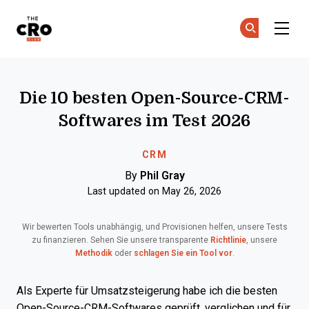
The CRO Club
Co
Co
Skip to main content
Die 10 besten Open-Source-CRM-
Softwares im Test 2026
CRM
By
Phil Gray
Last updated on May 26, 2026
Wir bewerten Tools unabhängig, und Provisionen helfen, unsere Tests
zu finanzieren. Sehen Sie unsere transparente
Richtlinie
, unsere
Methodik
oder
schlagen Sie ein Tool vor
.
Als Experte für Umsatzsteigerung habe ich die besten
Open-Source-CRM-Softwares geprüft, verglichen und für