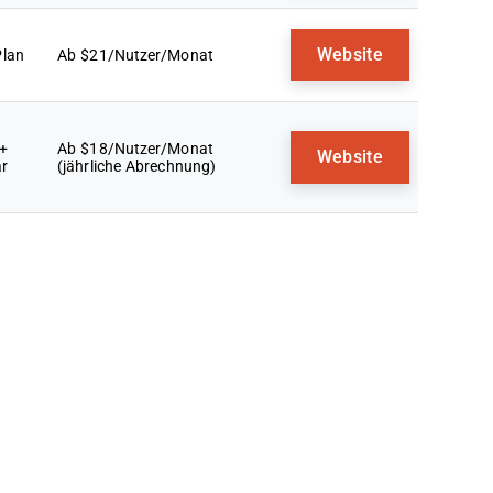
Website
Plan
Ab $21/Nutzer/Monat
 +
Ab $18/Nutzer/Monat
Website
ar
(jährliche Abrechnung)