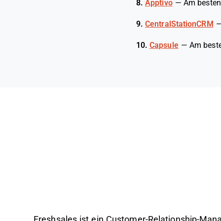
8.
Apptivo
—
Am besten 
9.
CentralStationCRM
10.
Capsule
—
Am beste
Freshsales ist ein Customer-Relationship-Ma