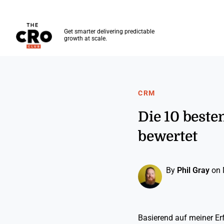
The CRO Club
Get smarter delivering predictable
growth at scale.
Skip to main content
CRM
Die 10 beste
bewertet
By
Phil Gray
on 
Basierend auf meiner Er