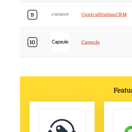
9
CentralStationCRM
10
Capsule
Featu