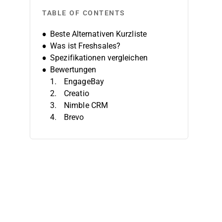
TABLE OF CONTENTS
Beste Alternativen Kurzliste
Was ist Freshsales?
Spezifikationen vergleichen
Bewertungen
EngageBay
Creatio
Nimble CRM
Brevo
SAP Sales Cloud
Sugar Sell
Vtiger One Pilot
Apptivo
CentralStationCRM
Capsule
Weitere Freshsales-Alternativen
Ähnliche Bewertungen