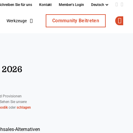
Schreiben Sie für uns
Kontakt
Member's Login
Add us o
Follo
Community Beitreten
Werkzeuge
Op
r 2026
d Provisionen
 Sehen Sie unsere
odik
oder
schlagen
hsales-Alternativen