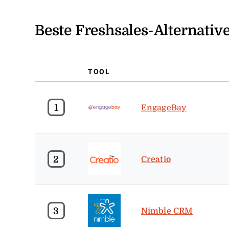
Beste Freshsales-Alternat
TOOL
1
EngageBay
2
Creatio
3
Nimble CRM