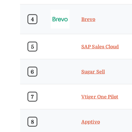
4
Brevo
5
SAP Sales Cloud
6
Sugar Sell
7
Vtiger One Pilot
8
Apptivo