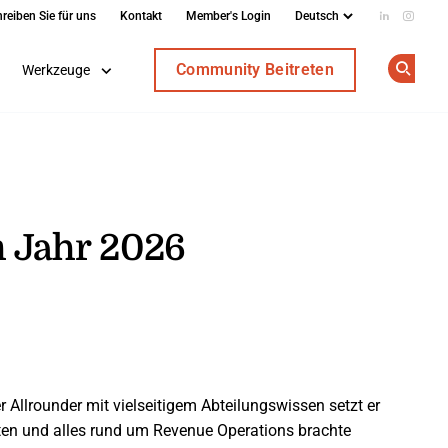
reiben Sie für uns
Kontakt
Member's Login
Add us on
Follow
Community Beitreten
Werkzeuge
Op
m Jahr 2026
llrounder mit vielseitigem Abteilungswissen setzt er
aten und alles rund um Revenue Operations brachte