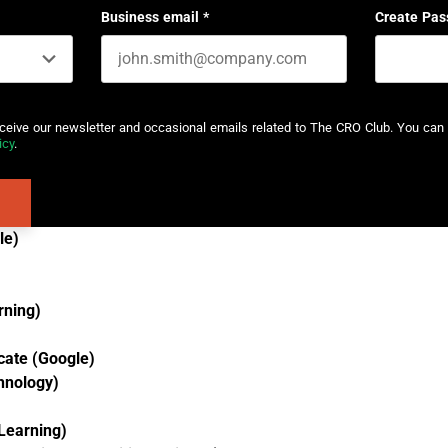
Business email
*
Create Pas
eceive our newsletter and occasional emails related to The CRO Club. You can 
icy
.
le)
rning)
cate (Google)
chnology)
 Learning)