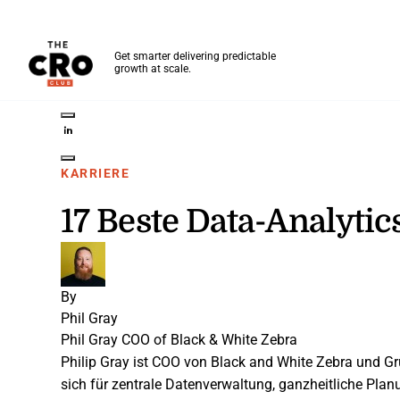
The CRO Club
Get smarter delivering predictable
growth at scale.
Skip to main content
Share on Twitter
Share on LinkedIn
Share on Facebook
Share on Pinterest
Share through Email
KARRIERE
17 Beste Data-Analytic
By
Phil Gray
Phil Gray
COO of Black & White Zebra
Philip Gray ist COO von Black and White Zebra und G
sich für zentrale Datenverwaltung, ganzheitliche Pla