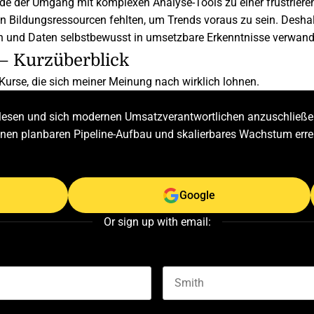
e der Umgang mit komplexen Analyse-Tools zu einer frustrier
gen Bildungsressourcen fehlten, um Trends voraus zu sein. Deshal
 und Daten selbstbewusst in umsetzbare Erkenntnisse verwand
 – Kurzüberblick
-Kurse, die sich meiner Meinung nach wirklich lohnen.
zulesen und sich modernen Umsatzverantwortlichen anzuschließen
einen planbaren Pipeline-Aufbau und skalierbares Wachstum erre
Google
Or sign up with email:
Last name