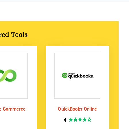
red Tools
te Commerce
QuickBooks Online
4