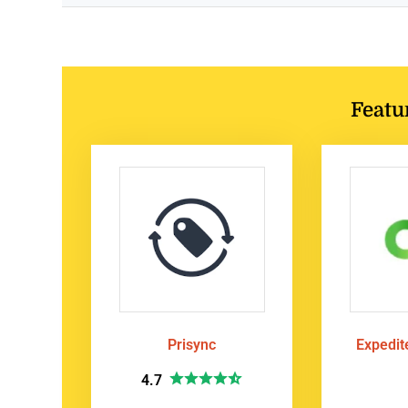
Featu
Prisync
Expedi
4.7