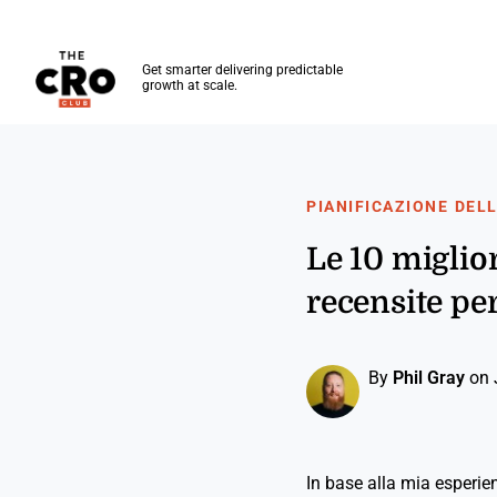
The CRO Club
Get smarter delivering predictable
growth at scale.
Skip to main content
PIANIFICAZIONE DEL
Le 10 miglio
recensite per
By
Phil Gray
on 
In base alla mia esperien