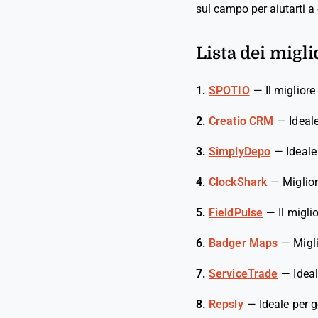
sul campo per aiutarti a 
Lista dei migli
1.
SPOTIO
—
Il migliore
2.
Creatio CRM
—
Ideal
3.
SimplyDepo
—
Ideale
4.
ClockShark
—
Miglior
5.
FieldPulse
—
Il migli
6.
Badger Maps
—
Migl
7.
ServiceTrade
—
Ideal
8.
Repsly
—
Ideale per 