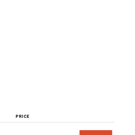
Criteri di selezione
Come scegliere
Che cos'è un software per le
vendite sul campo?
Funzionalità
Vantaggi
Costi e prezzi
Domande frequenti
PRICE