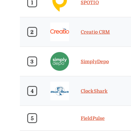
1
SPOTIO
2
Creatio CRM
3
SimplyDepo
4
ClockShark
5
FieldPulse