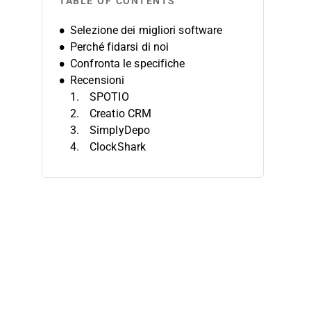
TABLE OF CONTENTS
Selezione dei migliori software
Perché fidarsi di noi
Confronta le specifiche
Recensioni
SPOTIO
Creatio CRM
SimplyDepo
ClockShark
FieldPulse
Badger Maps
ServiceTrade
Repsly
Odoo Field Service
FieldEdge
Altri software per le vendite sul
campo
Recensioni correlate