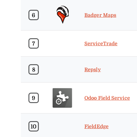
6
Badger Maps
7
ServiceTrade
8
Repsly
9
Odoo Field Service
10
FieldEdge