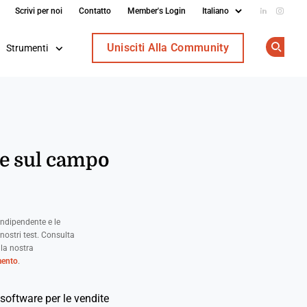
Scrivi per noi
Contatto
Member's Login
Add us on
Follow
Unisciti Alla Community
Strumenti
Op
te sul campo
ndipendente e le
nostri test. Consulta
 la nostra
mento
.
 software per le vendite