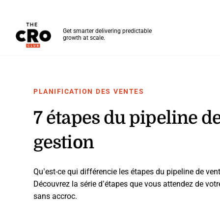
The CRO Club
Get smarter delivering predictable
growth at scale.
Skip to main content
PLANIFICATION DES VENTES
7 étapes du pipeline de
gestion
Qu’est-ce qui différencie les étapes du pipeline de ven
Découvrez la série d’étapes que vous attendez de votre
sans accroc.