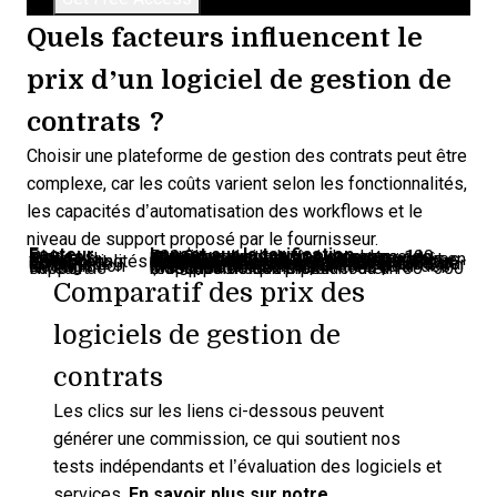
Quels facteurs influencent le
prix d’un logiciel de gestion de
contrats ?
Choisir une plateforme de gestion des contrats peut être
complexe, car les coûts varient selon les fonctionnalités,
les capacités d’automatisation des workflows et le
niveau de support proposé par le fournisseur.
Facteur
Impact sur la tarification
Places incluses
Plus il y a de types ou de volume de contrats, plus le coût augmente : 100–500 $ par mois dus au stockage des documents.
Étapes du cycle
Plus d’étapes dans votre cycle = coût en hausse, soit 20–100 $ supplémentaires chaque mois.
Fonctionnalités de reporting
Des rapports avancés et des fonctions (tableaux de bord, extraction de données) peuvent ajouter 50–200 $ par mois.
Volume de contrats
Plus de types ou de volume de contrats augmentent aussi le prix : 100–500 $ par mois pour le stockage documentaire.
Besoins d’intégration
Prévoyez 50–200 $ par mois pour des intégrations CRM ou Salesforce.
Niveau de support
Un support client premium ou un responsable dédié peut coûter 100–300 $ de plus chaque mois.
Comparatif des prix des
logiciels de gestion de
contrats
Les clics sur les liens ci-dessous peuvent
générer une commission, ce qui soutient nos
tests indépendants et l’évaluation des logiciels et
services.
En savoir plus sur notre