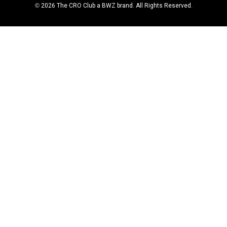
Opens new window
© 2026 The CRO Club a
BWZ
brand. All Rights Reserved.