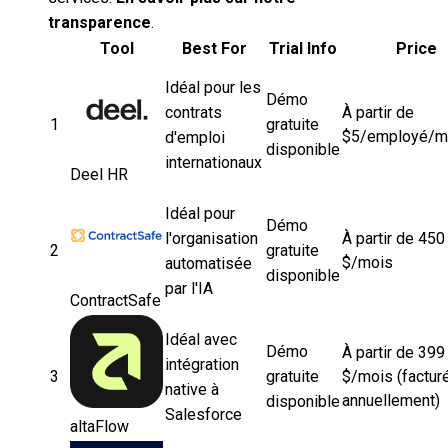
transparence
.
Tool
Best For
Trial Info
Price
Idéal pour les
Démo
contrats
À partir de
1
gratuite
$5/employé/m
d'emploi
disponible
internationaux
Deel HR
Idéal pour
Démo
l'organisation
À partir de 450
2
gratuite
$/mois
automatisée
disponible
par l'IA
ContractSafe
Idéal avec
Démo
À partir de 399
intégration
3
gratuite
$/mois (factur
native à
annuellement)
disponible
Salesforce
altaFlow