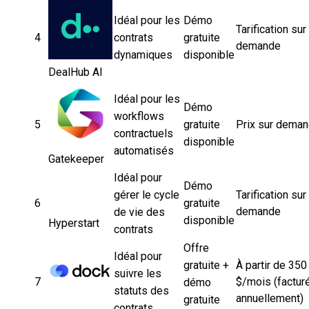
Idéal pour les
Démo
Tarification sur
4
contrats
gratuite
demande
dynamiques
disponible
DealHub AI
Idéal pour les
Démo
workflows
5
gratuite
Prix sur dema
contractuels
disponible
automatisés
Gatekeeper
Idéal pour
Démo
gérer le cycle
Tarification sur
6
gratuite
demande
de vie des
disponible
Hyperstart
contrats
Offre
Idéal pour
gratuite +
À partir de 350
suivre les
7
$/mois (factur
démo
statuts des
annuellement)
gratuite
contrats