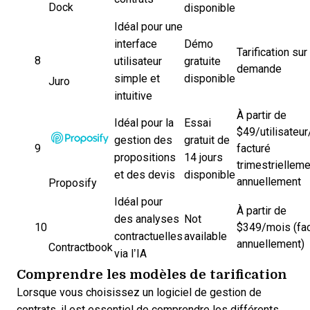
Dock
disponible
Idéal pour une
interface
Démo
Tarification sur
8
utilisateur
gratuite
demande
simple et
disponible
Juro
intuitive
À partir de
Idéal pour la
Essai
$49/utilisateur
gestion des
gratuit de
9
facturé
propositions
14 jours
trimestrielleme
et des devis
disponible
annuellement
Proposify
Idéal pour
À partir de
des analyses
Not
10
$349/mois (fac
contractuelles
available
annuellement)
Contractbook
via l’IA
Comprendre les modèles de tarification
Lorsque vous
choisissez un logiciel de gestion de
contrats
, il est essentiel de comprendre les différents