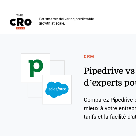
The CRO Club
Get smarter delivering predictable
growth at scale.
Skip to main content
CRM
Pipedrive vs
d’experts p
Comparez Pipedrive e
mieux à votre entrepri
tarifs et la facilité d’u