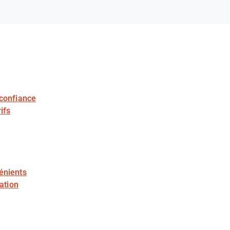
 confiance
ifs
énients
sation