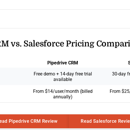
M vs. Salesforce Pricing Compar
Pipedrive CRM
Free demo + 14-day free trial
30-day fr
available
From $14/user/month (billed
From $25/
annually)
Opens New Window
ead Pipedrive CRM Review
Read Salesforce Revi