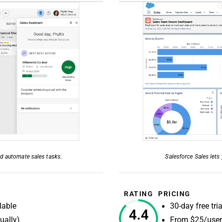
nd automate sales tasks.
Salesforce Sales lets 
RATING
PRICING
lable
30-day free tri
4.4
ually)
From $25/user/