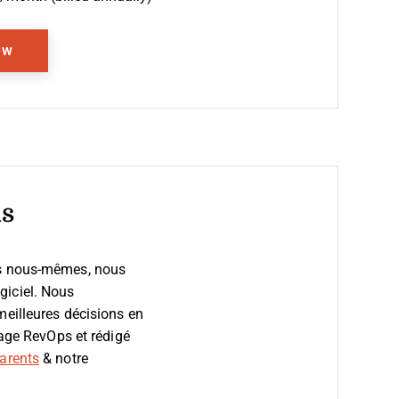
Opens New Window
ew
ls
ps nous-mêmes, nous
giciel.
Nous
meilleures décisions en
sage RevOps et rédigé
arents
& notre