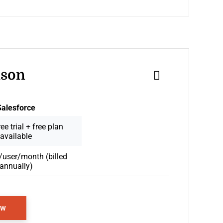
ison
Salesforce
ee trial + free plan
available
user/month (billed
annually)
Opens New Window
ew