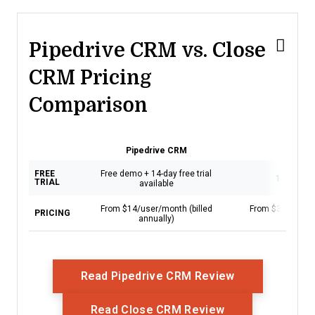
Pipedrive CRM vs. Close
CRM Pricing
Comparison
Pipedrive CRM
Close 
FREE
Free demo + 14-day free trial
14-day free
TRIAL
available
From $14/user/month (billed
From $35/user/m
PRICING
annually)
annual
Opens New Wi
Read Pipedrive CRM Review
Opens New Win
Read Close CRM Review