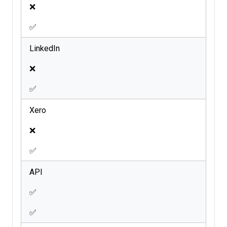
❌
✅
LinkedIn
❌
✅
Xero
❌
✅
API
✅
✅