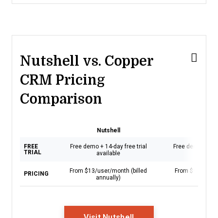
Nutshell vs. Copper
CRM Pricing
Comparison
Nutshell
Copper
FREE
Free demo + 14-day free trial
Free demo + 14-d
TRIAL
available
availa
From $13/user/month (billed
From $9/user/mo
PRICING
annually)
annual
Opens New Window
Visit Nutshell