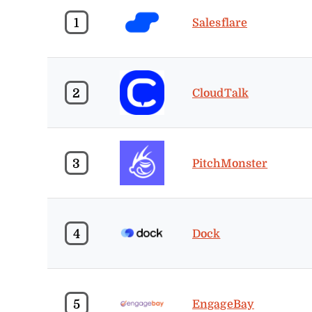
1
Salesflare
2
CloudTalk
3
PitchMonster
4
Dock
5
EngageBay