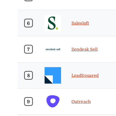
6
Salesloft
7
Zendesk Sell
8
LeadSquared
9
Outreach