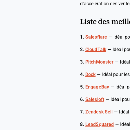
d’accélération des ventes
Liste des meill
1.
Salesflare
—
Idéal po
2.
CloudTalk
—
Idéal po
3.
PitchMonster
—
Idéa
4.
Dock
—
Idéal pour le
5.
EngageBay
—
Idéal p
6.
Salesloft
—
Idéal pou
7.
Zendesk Sell
—
Idéa
8.
LeadSquared
—
Idéa