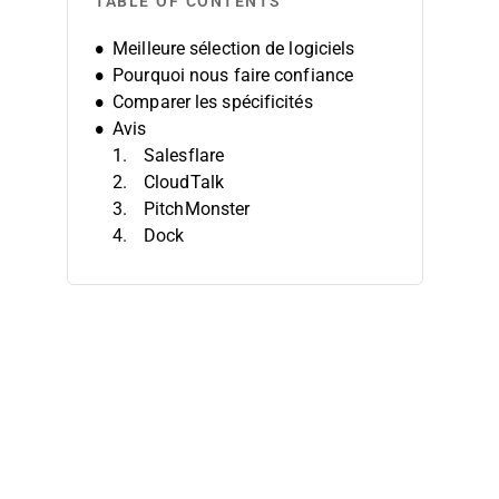
TABLE OF CONTENTS
Meilleure sélection de logiciels
Pourquoi nous faire confiance
Comparer les spécificités
Avis
Salesflare
CloudTalk
PitchMonster
Dock
EngageBay
Salesloft
Zendesk Sell
LeadSquared
Outreach
Salesforce Sales Cloud
Autres logiciels d’accélération des
ventes
Avis connexes