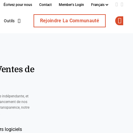
Écrivez pour nous
Contact
Member's Login
Add us o
Follo
Rejoindre La Communauté
Outils
Op
Ventes de
e indépendante, et
nancement de nos
ransparence, notre
.
s logiciels