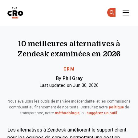
The CRO Club
Re
Re
Skip to main content
10 meilleures alternatives à
Zendesk examinées en 2026
CRM
By
Phil Gray
Last updated on Jun 30, 2026
Nous évaluons les outils de manière indépendante, et les commissions
contribuent au financement de nos tests. Consultez notre
politique
de
transparence, notre
méthodologie
, ou
suggérez un outil
.
Les alternatives à Zendesk améliorent le support client
pour les équipes de service, permettant une gestion