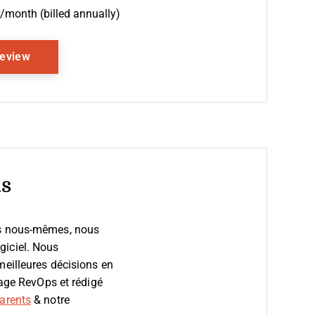
month (billed annually)
Opens New Window
Review
ls
ps nous-mêmes, nous
giciel.
Nous
meilleures décisions en
sage RevOps et rédigé
arents
& notre