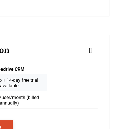
son
pedrive CRM
 + 14-day free trial
available
user/month (billed
annually)
Opens New Window
w