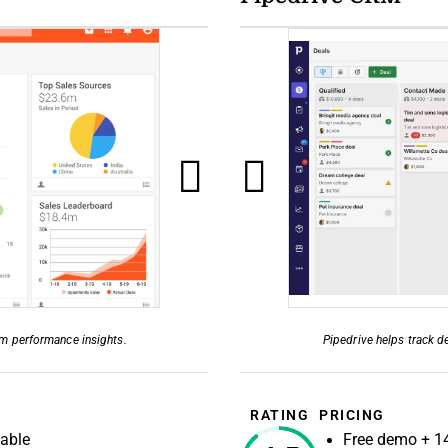
eam performance insights.
Pipedrive helps track d
RATING
PRICING
lable
Free demo + 14-