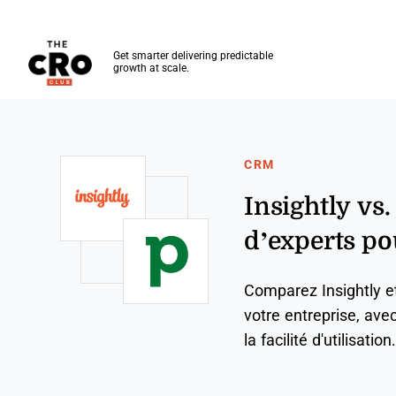
The CRO Club
Get smarter delivering predictable
growth at scale.
Skip to main content
CRM
Insightly vs
d’experts p
Comparez Insightly e
votre entreprise, avec
la facilité d'utilisation.