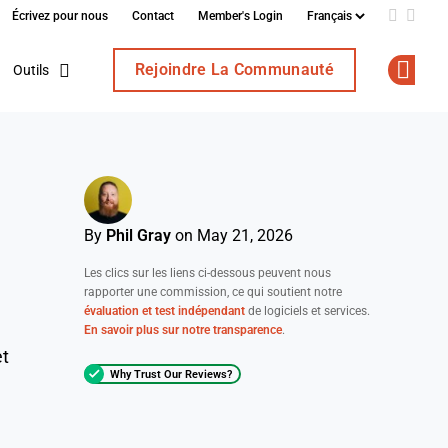
Écrivez pour nous
Contact
Member's Login
Add us o
Follo
Rejoindre La Communauté
Outils
Op
By
Phil Gray
on May 21, 2026
Les clics sur les liens ci-dessous peuvent nous
rapporter une commission, ce qui soutient notre
évaluation et test indépendant
de logiciels et services.
En savoir plus sur notre transparence
.
et
Why Trust Our Reviews?