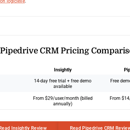
n logicielle
.
. Pipedrive CRM Pricing Compari
Insightly
Pi
14-day free trial + free demo
Free demo
available
From $29/user/month (billed
From $14/
annually)
Opens New Window
Read Insightly Review
Read Pipedrive CRM Revie