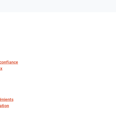
 confiance
ix
énients
sation