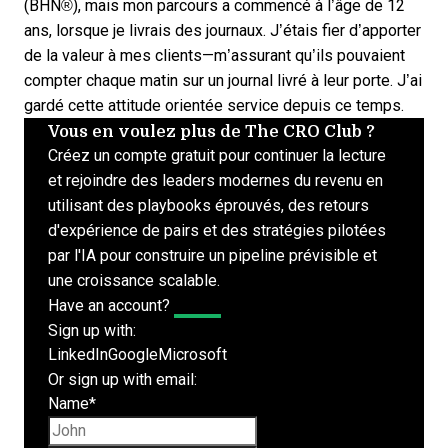
(BHN®), mais mon parcours a commencé à l’âge de 12
ans, lorsque je livrais des journaux. J’étais fier d’apporter
de la valeur à mes clients—m’assurant qu’ils pouvaient
compter chaque matin sur un journal livré à leur porte. J’ai
gardé cette attitude orientée service depuis ce temps.
Vous en voulez plus de The CRO Club ?
Créez un compte gratuit pour continuer la lecture
et rejoindre des leaders modernes du revenu en
utilisant des playbooks éprouvés, des retours
d'expérience de pairs et des stratégies pilotées
par l'IA pour construire un pipeline prévisible et
une croissance scalable.
Have an account?
Log In
Sign up with:
LinkedIn
Google
Microsoft
Or sign up with email:
Name
*
First name