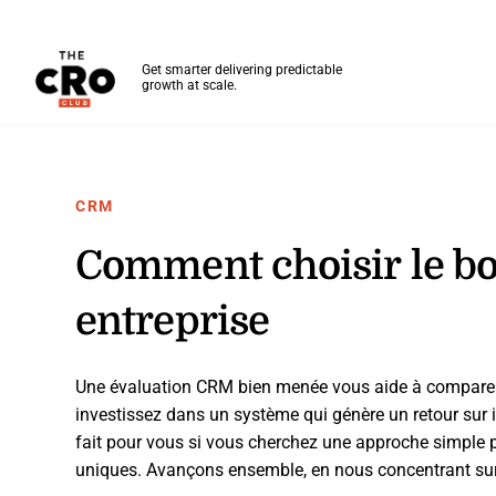
The CRO Club
Get smarter delivering predictable
growth at scale.
Skip to main content
CRM
Comment choisir le b
entreprise
Une évaluation CRM bien menée vous aide à comparer 
investissez dans un système qui génère un retour sur i
fait pour vous si vous cherchez une approche simple 
uniques. Avançons ensemble, en nous concentrant sur 