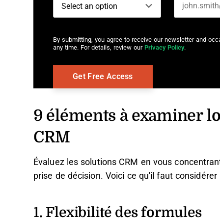
By submitting, you agree to receive our newsletter and oc
any time. For details, review our
Privacy Policy
.
9 éléments à examiner lo
CRM
Évaluez les solutions CRM en vous concentrant s
prise de décision. Voici ce qu'il faut considérer 
1. Flexibilité des formules