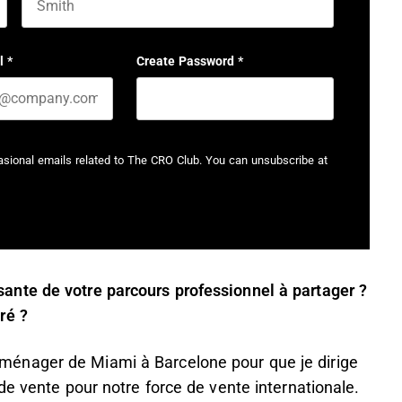
Last name
l
*
Create Password
*
casional emails related to The CRO Club. You can unsubscribe at
nte de votre parcours professionnel à partager ?
iré ?
énager de Miami à Barcelone pour que je dirige
de vente pour notre force de vente internationale.