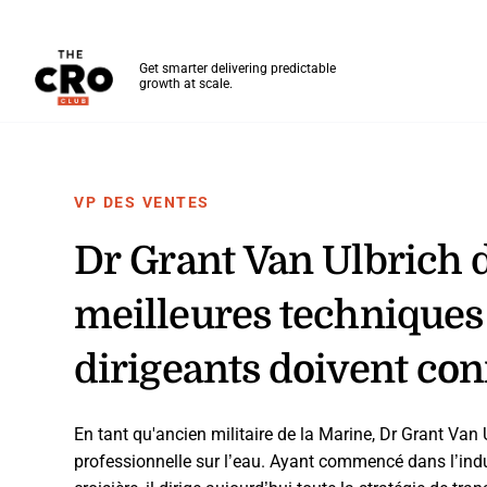
The CRO Club
Get smarter delivering predictable
growth at scale.
Skip to main content
VP DES VENTES
Dr Grant Van Ulbrich d
meilleures techniques 
dirigeants doivent con
En tant qu'ancien militaire de la Marine, Dr Grant Van U
professionnelle sur l’eau. Ayant commencé dans l’indu