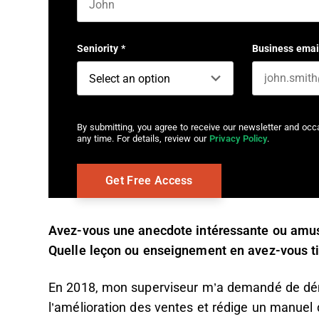
First name
Seniority
*
Business emai
By submitting, you agree to receive our newsletter and oc
any time. For details, review our
Privacy Policy
.
Avez-vous une anecdote intéressante ou amusa
Quelle leçon ou enseignement en avez-vous t
En 2018, mon superviseur m’a demandé de dém
l’amélioration des ventes et rédige un manuel 