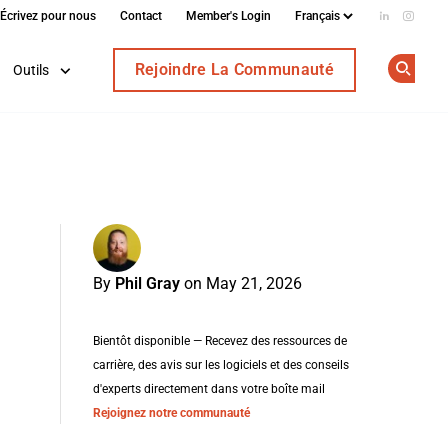
Écrivez pour nous
Contact
Member's Login
Add us on
Follow
Rejoindre La Communauté
Outils
Op
By
Phil Gray
on May 21, 2026
Bientôt disponible — Recevez des ressources de
carrière, des avis sur les logiciels et des conseils
d'experts directement dans votre boîte mail
Rejoignez notre communauté