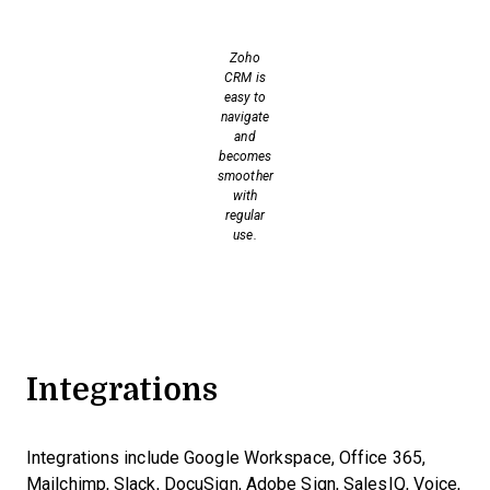
Zoho
CRM is
easy to
navigate
and
becomes
smoother
with
regular
use.
Integrations
Integrations include Google Workspace, Office 365,
Mailchimp, Slack, DocuSign, Adobe Sign, SalesIQ, Voice,