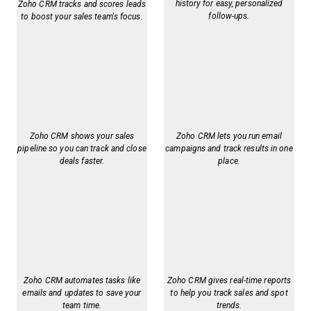
history for easy, personalized
Zoho CRM tracks and scores leads
follow-ups.
to boost your sales team's focus.
Zoho CRM shows your sales
Zoho CRM lets you run email
pipeline so you can track and close
campaigns and track results in one
deals faster.
place.
Zoho CRM automates tasks like
Zoho CRM gives real-time reports
emails and updates to save your
to help you track sales and spot
team time.
trends.