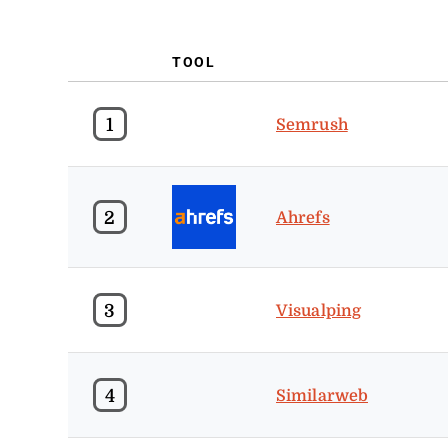
TOOL
1
Semrush
2
Ahrefs
3
Visualping
4
Similarweb