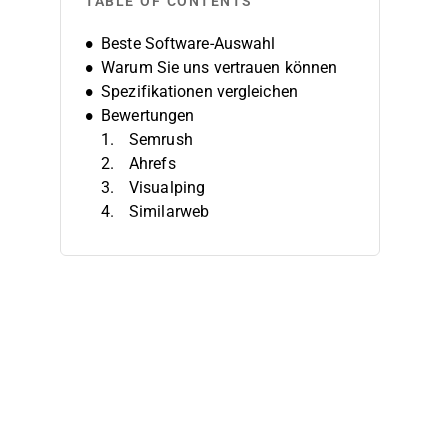
TABLE OF CONTENTS
Beste Software-Auswahl
Warum Sie uns vertrauen können
Spezifikationen vergleichen
Bewertungen
Semrush
Ahrefs
Visualping
Similarweb
SpyFu
BuzzSumo
Contify
Crayon
AlphaSense
Klue
Weitere Tools für
Wettbewerbsbeobachtung
Verwandte Bewertungen