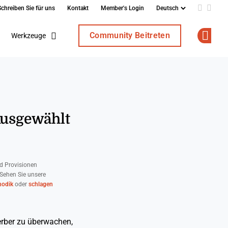
Schreiben Sie für uns
Kontakt
Member's Login
Add us o
Follo
Community Beitreten
Werkzeuge
Op
Ausgewählt
d Provisionen
 Sehen Sie unsere
odik
oder
schlagen
rber zu überwachen,