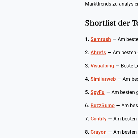
Markttrends zu analysie
Shortlist der 
1.
Semrush
—
Am besten
2.
Ahrefs
—
Am besten g
3.
Visualping
—
Beste L
4.
Similarweb
—
Am bes
5.
SpyFu
—
Am besten g
6.
BuzzSumo
—
Am bes
7.
Contify
—
Am besten 
8.
Crayon
—
Am besten 