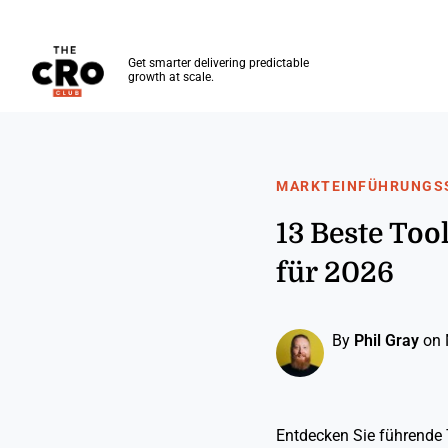
The CRO Club
Get smarter delivering predictable
growth at scale.
Skip to main content
MARKTEINFÜHRUNGS
13 Beste To
für 2026
By
Phil Gray
on 
Entdecken Sie führende