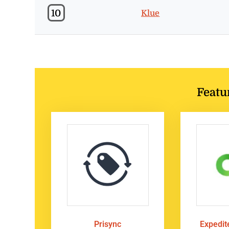
10
Klue
Featu
Prisync
Expedi