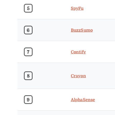
5
SpyFu
6
BuzzSumo
7
Contify
8
Crayon
9
AlphaSense