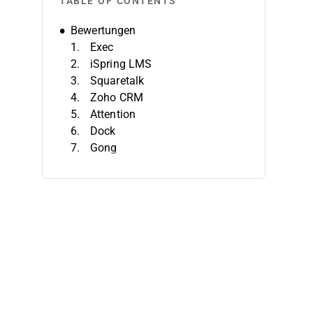
TABLE OF CONTENTS
Bewertungen
Exec
iSpring LMS
Squaretalk
Zoho CRM
Attention
Dock
Gong
MindTickle
Pipedrive CRM
Bloomfire
Auswahlkriterien
Funktionen
Vorteile
Kosten & Preise