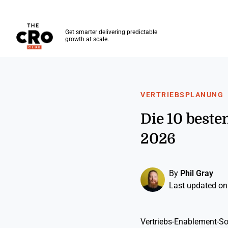
The CRO Club
Get smarter delivering predictable
growth at scale.
Skip to main content
VERTRIEBSPLANUNG
Die 10 beste
2026
By
Phil Gray
Last updated on
Vertriebs-Enablement-Sof