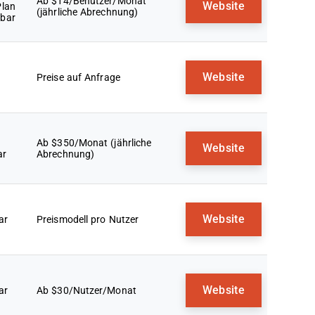
Ab $14/Benutzer/Monat
Website
Plan
(jährliche Abrechnung)
gbar
Website
Preise auf Anfrage
Ab $350/Monat (jährliche
Website
ar
Abrechnung)
Website
ar
Preismodell pro Nutzer
Website
ar
Ab $30/Nutzer/Monat