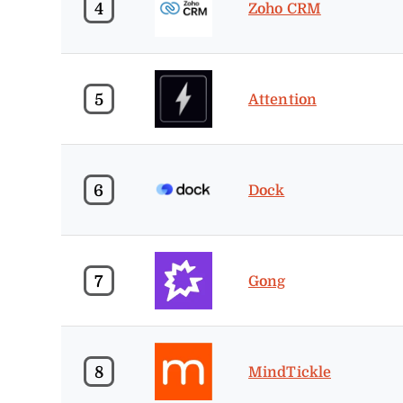
4
Zoho CRM
5
Attention
6
Dock
7
Gong
8
MindTickle