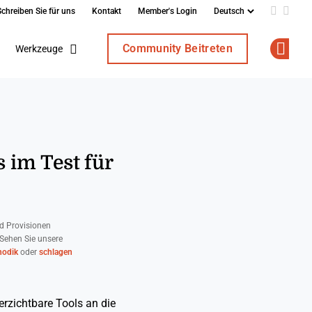
Schreiben Sie für uns
Kontakt
Member's Login
Add us o
Follo
Community Beitreten
Werkzeuge
Op
 im Test für
d Provisionen
 Sehen Sie unsere
odik
oder
schlagen
erzichtbare Tools an die