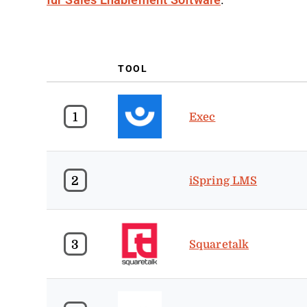
für Sales Enablement Software
.
TOOL
1
Exec
2
iSpring LMS
3
Squaretalk