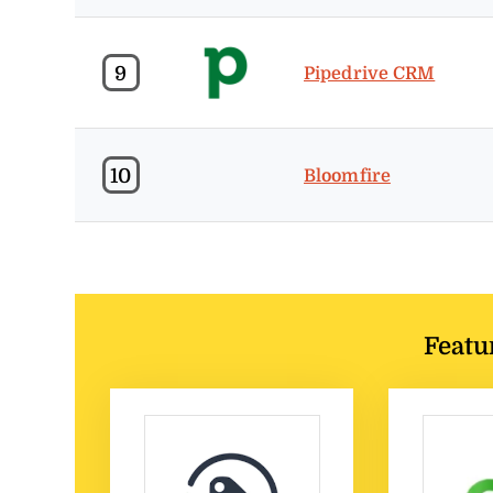
9
Pipedrive CRM
10
Bloomfire
Featu