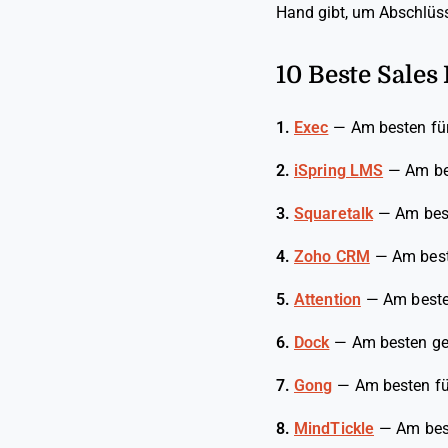
Hand gibt, um Abschlüsse
10 Beste Sale
1.
Exec
—
Am besten für
2.
iSpring LMS
—
Am be
3.
Squaretalk
—
Am best
4.
Zoho CRM
—
Am best
5.
Attention
—
Am beste
6.
Dock
—
Am besten ge
7.
Gong
—
Am besten f
8.
MindTickle
—
Am best