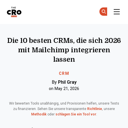
The CRO Club
Co
Co
Skip to main content
Die 10 besten CRMs, die sich 2026
mit Mailchimp integrieren
lassen
CRM
By
Phil Gray
on May 21, 2026
Wir bewerten Tools unabhängig, und Provisionen helfen, unsere Tests
zu finanzieren. Sehen Sie unsere transparente
Richtlinie
, unsere
Methodik
oder
schlagen Sie ein Tool vor
.