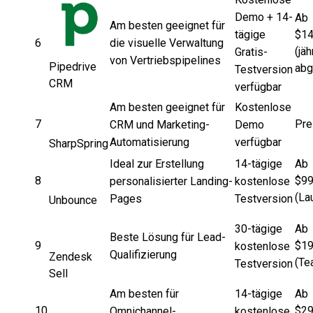
Demo + 14-
Ab
Am besten geeignet für
tägige
$14
6
die visuelle Verwaltung
(jäh
Gratis-
von Vertriebspipelines
Pipedrive
abg
Testversion
CRM
verfügbar
Am besten geeignet für
Kostenlose
7
Pre
CRM und Marketing-
Demo
Automatisierung
verfügbar
SharpSpring
Ideal zur Erstellung
14-tägige
Ab
8
$99
personalisierter Landing-
kostenlose
(La
Pages
Testversion
Unbounce
30-tägige
Ab
Beste Lösung für Lead-
9
$19
kostenlose
Qualifizierung
Zendesk
(Te
Testversion
Sell
Am besten für
14-tägige
Ab
10
$29
Omnichannel-
kostenlose