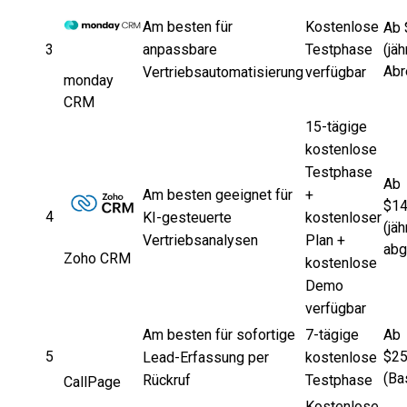
Am besten für
Kostenlose
Ab 
3
anpassbare
Testphase
(jäh
Abr
Vertriebsautomatisierung
verfügbar
monday
CRM
15-tägige
kostenlose
Testphase
Ab
Am besten geeignet für
+
$14
4
KI-gesteuerte
kostenloser
(jäh
Vertriebsanalysen
Plan +
abg
Zoho CRM
kostenlose
Demo
verfügbar
Am besten für sofortige
7-tägige
Ab
5
$25
Lead-Erfassung per
kostenlose
(Ba
Rückruf
Testphase
CallPage
Kostenlose