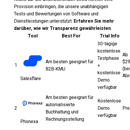
Provision einbringen, die unsere unabhängigen
Tests und Bewertungen von Software und
Dienstleistungen unterstützt.
Erfahren Sie mehr
darüber, wie wir Transparenz gewährleisten
.
Tool
Best For
Trial Info
30-tägige
kostenlose
Ab
Testphase
Am besten geeignet für
$29
1
+
(bei
B2B‑KMU
kostenlose
Abr
Salesflare
Demo
verfügbar
Am besten geeignet für
Kostenlose
automatisierte
2
Demo
Pre
Buchhaltung und
verfügbar
Rechnungsstellung
Phonexa