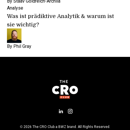
By
Staav Goldreich-Archila
Analyse
Was ist prädiktive Analytik & warum ist
sie wichtig?
By
Phil Gray
Add us on LinkedIn
Follow us on Insta
Opens new window
© 2026 The CRO Club a
BWZ
brand. All Rights Reserved.