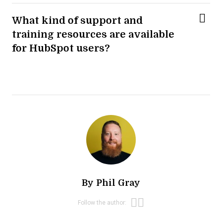
What kind of support and
training resources are available
for HubSpot users?
By
Phil Gray
Opens new win
Opens new wi
Follow the author: