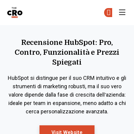
The CRO Club
Uni
Uni
Skip to main content
Recensione HubSpot: Pro,
Contro, Funzionalità e Prezzi
Spiegati
HubSpot si distingue per il suo CRM intuitivo e gli
strumenti di marketing robusti, ma il suo vero
valore dipende dalla fase di crescita dell’azienda:
ideale per team in espansione, meno adatto a chi
cerca personalizzazione avanzata.
Opens New Window
Visit Website