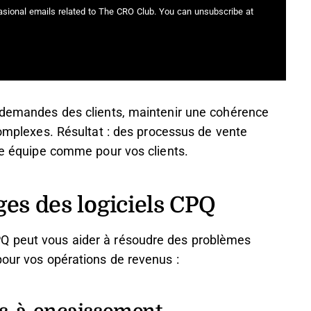
casional emails related to The CRO Club. You can unsubscribe at
x demandes des clients, maintenir une cohérence
 complexes. Résultat : des processus de vente
tre équipe comme pour vos clients.
ges des logiciels CPQ
Q peut vous aider à résoudre des problèmes
pour vos opérations de revenus :
vis-à-encaissement