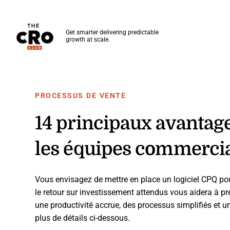
The CRO Club
Get smarter delivering predictable
growth at scale.
Skip to main content
PROCESSUS DE VENTE
14 principaux avantage
les équipes commercial
Vous envisagez de mettre en place un logiciel CPQ po
le retour sur investissement attendus vous aidera à pr
une productivité accrue, des processus simplifiés et
plus de détails ci-dessous.