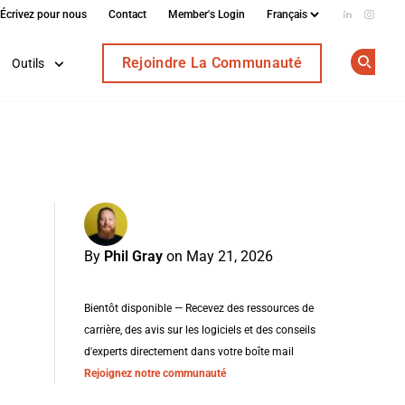
Écrivez pour nous
Contact
Member's Login
Add us on
Follow
Rejoindre La Communauté
Outils
Op
By
Phil Gray
on May 21, 2026
Bientôt disponible — Recevez des ressources de
carrière, des avis sur les logiciels et des conseils
d'experts directement dans votre boîte mail
Rejoignez notre communauté