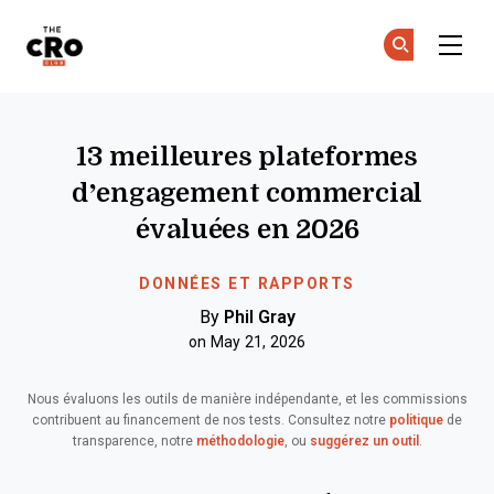
The CRO Club
Re
Re
Skip to main content
13 meilleures plateformes
d’engagement commercial
évaluées en 2026
DONNÉES ET RAPPORTS
By
Phil Gray
on May 21, 2026
Nous évaluons les outils de manière indépendante, et les commissions
contribuent au financement de nos tests. Consultez notre
politique
de
transparence, notre
méthodologie
, ou
suggérez un outil
.