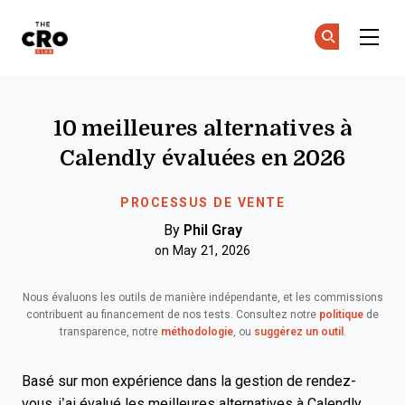
The CRO Club
Re
Re
Skip to main content
10 meilleures alternatives à
Calendly évaluées en 2026
PROCESSUS DE VENTE
By
Phil Gray
on May 21, 2026
Nous évaluons les outils de manière indépendante, et les commissions
contribuent au financement de nos tests. Consultez notre
politique
de
transparence, notre
méthodologie
, ou
suggérez un outil
.
Basé sur mon expérience dans la gestion de rendez-
vous, j’ai évalué les meilleures alternatives à Calendly