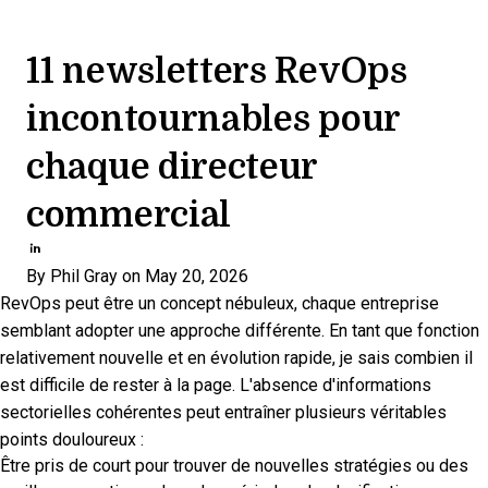
11 newsletters RevOps
incontournables pour
chaque directeur
commercial
Share through Email
Print this page
Share on Pinterest
Share on Twitter
Share on Facebook
Share on LinkedIn
By
Phil Gray
on May 20, 2026
RevOps peut être un concept nébuleux, chaque entreprise
semblant adopter une approche différente. En tant que fonction
relativement nouvelle et en évolution rapide, je sais combien il
est difficile de rester à la page. L'absence d'informations
sectorielles cohérentes peut entraîner plusieurs véritables
points douloureux :
Être pris de court pour trouver de nouvelles stratégies ou des