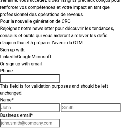
semaine, vous accédez à des insights précieux conçus pour
renforcer vos compétences et votre impact en tant que
professionnel des opérations de revenus.
Pour la nouvelle génération de CRO
Rejoignez notre newsletter pour découvrir les tendances,
conseils et outils qui vous aideront à relever les défis
d'aujourd'hui et à préparer l'avenir du GTM.
Sign up with:
LinkedIn
Google
Microsoft
Or sign up with email:
Phone
This field is for validation purposes and should be left
unchanged.
Name
*
First name
Las
Business email
*