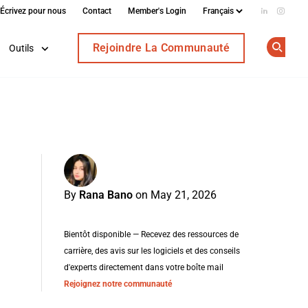
Écrivez pour nous
Contact
Member's Login
Add us on
Follow
Rejoindre La Communauté
Outils
Op
By
Rana Bano
on May 21, 2026
Bientôt disponible — Recevez des ressources de
carrière, des avis sur les logiciels et des conseils
d'experts directement dans votre boîte mail
Rejoignez notre communauté