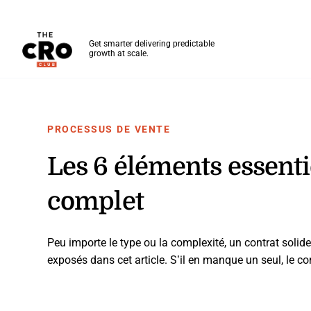
The CRO Club
Get smarter delivering predictable
growth at scale.
Skip to main content
PROCESSUS DE VENTE
Les 6 éléments essenti
complet
Peu importe le type ou la complexité, un contrat solid
exposés dans cet article. S’il en manque un seul, le co