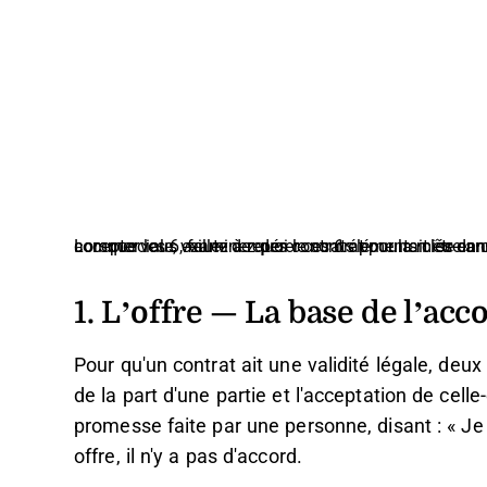
Lorsque vous examinez des contrats pour la mise en œuvre d’un nouveau logiciel ou toute autre transaction commerciale, veillez à repérer ces 6 éléments clés dans le document. Les deux parties doivent comprendre et accepter les 6, faute de quoi le contrat
1. L’offre — La base de l’acc
Pour qu'un contrat ait une validité légale, deu
de la part d'une partie et l'acceptation de cel
promesse faite par une personne, disant : « Je f
offre, il n'y a pas d'accord.