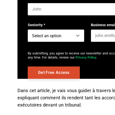
First name
Seniority
*
Business emai
By submitting, you agree to receive our newsletter and oc
any time. For details, review our
Privacy Policy
.
Dans cet article, je vais vous guider à travers 
expliquant comment ils rendent tant les accord
exécutoires devant un tribunal.