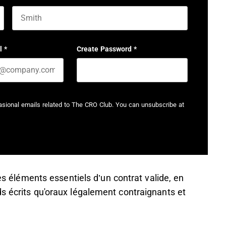
Last name
l
*
Create Password
*
casional emails related to The CRO Club. You can unsubscribe at
les éléments essentiels d’un contrat valide, en
s écrits qu'oraux légalement contraignants et