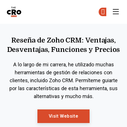
The CRO Club
Ún
Ún
Skip to main content
Reseña de Zoho CRM: Ventajas,
Desventajas, Funciones y Precios
A lo largo de mi carrera, he utilizado muchas
herramientas de gestión de relaciones con
clientes, incluido Zoho CRM. Permíteme guiarte
por las características de esta herramienta, sus
alternativas y mucho más.
Opens New Window
Visit Website