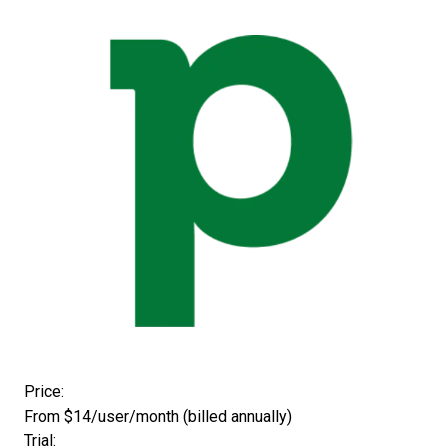
Opens new window
Price:
From $14/user/month (billed annually)
Trial: