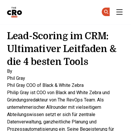
The CRO Club
Co
Co
Skip to main content
Lead-Scoring im CRM:
Ultimativer Leitfaden &
die 4 besten Tools
By
Phil Gray
Phil Gray
COO of Black & White Zebra
Philip Gray ist COO von Black and White Zebra und
Gründungsredakteur von The RevOps Team. Als
unternehmerischer Allrounder mit vielseitigem
Abteilungswissen setzt er sich für zentrale
Datenverwaltung, ganzheitliche Planung und
Prozessautomatisierung ein. Seine Begeisterung für