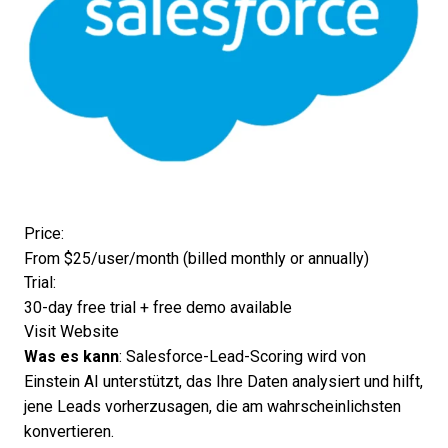
Opens new window
Price:
From $25/user/month (billed monthly or annually)
Trial:
30-day free trial + free demo available
Opens new window
Visit Website
Was es kann
: Salesforce-Lead-Scoring wird von
Einstein AI unterstützt, das
Ihre Daten analysiert
und hilft,
jene Leads vorherzusagen, die am wahrscheinlichsten
konvertieren.