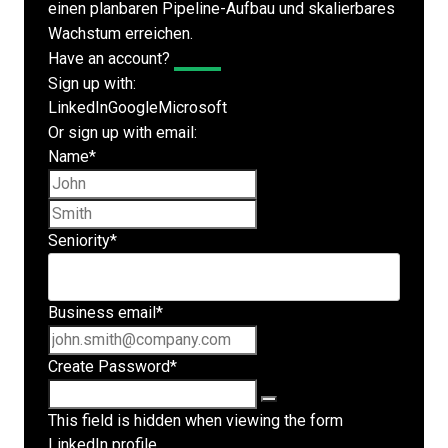
einen planbaren Pipeline-Aufbau und skalierbares
Wachstum erreichen.
Have an account?
Log In
Sign up with:
LinkedIn
Google
Microsoft
Or sign up with email:
Name
*
First name
Last name
Seniority
*
Business email
*
Create Password
*
This field is hidden when viewing the form
LinkedIn profile