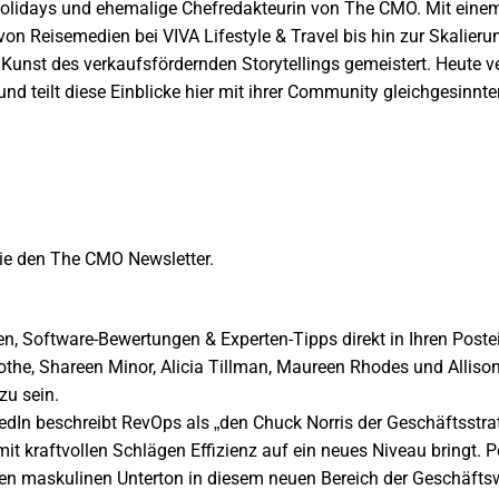
Holidays und ehemalige Chefredakteurin von The CMO. Mit einem 
on Reisemedien bei VIVA Lifestyle & Travel bis hin zur Skalier
 Kunst des verkaufsfördernden Storytellings gemeistert. Heute v
nd teilt diese Einblicke hier mit ihrer Community gleichgesinnte
ie den The CMO Newsletter.
n, Software-Bewertungen & Experten-Tipps direkt in Ihren Post
the, Shareen Minor, Alicia Tillman, Maureen Rhodes und Allis
zu sein.
dIn beschreibt RevOps als „den Chuck Norris der Geschäftsstra
mit kraftvollen Schlägen Effizienz auf ein neues Niveau bringt. P
nen maskulinen Unterton in diesem neuen Bereich der Geschäftsw