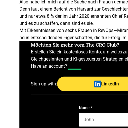
Also habe ich mich auf die Suche nach Frauen gemacht,
Denn laut einem
Bericht von Harvard
zur Geschlechter
und nur
etwa 8 %
der im Jahr 2020 ernannten Chief Re
und es zu schaffen, dann sind es sie.
Mit Erkenntnissen von sechs Frauen in RevOps—Mirand
neun entscheidenden Eigenschaften, die für Erfolg im
Möchten Sie mehr vom The CRO Club?
Erstellen Sie ein kostenloses Konto, um weiter
Gleichgesinnten und KI-gesteuerten Strategien 
Have an account?
Log In
Sign up with:
LinkedIn
Name
*