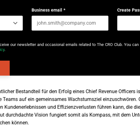
Last name
Business email
*
Create Pas
eceive our newsletter and occasional emails related to The CRO Club. You can 
icy
.
icher Bestandteil für den Erfolg eines Chief Revenue Officers ist
le Teams auf ein gemeinsames Wachstumsziel einzuschwören. Oh
n Kundenerlebnissen und Effizienzverlusten führen kann, die die
e, gut durchdachte Vision fungiert somit als Kompass, mit dem 
ichen können.