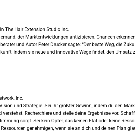
n The Hair Extension Studio Inc.
st jemand, der Marktentwicklungen antizipieren, Chancen erkenn
rater und Autor Peter Drucker sagte: “Der beste Weg, die Zukun
ukunft, indem sie neue und innovative Wege findet, den Umsatz z
etwork, Inc.
ision und Strategie. Sei ihr größter Gewinn, indem du den Mark
verstehst. Recherchiere und stelle deine Ergebnisse vor. Schaffe 
stimmung sorgt. Sei kein Opfer, das keinen Etat oder keine Res
e Ressourcen genehmigen, wenn sie an dich und deinen Plan gla