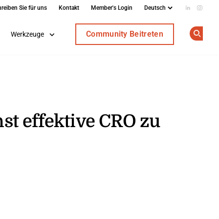
reiben Sie für uns
Kontakt
Member's Login
Add us on
Follow
Community Beitreten
Werkzeuge
Op
st effektive CRO zu