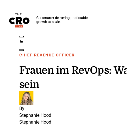
The CRO Club
Get smarter delivering predictable
growth at scale.
Skip to main content
Share on Twitter
Share on LinkedIn
Share on Facebook
Share on Pinterest
Share through Email
CHIEF REVENUE OFFICER
Frauen im RevOps: Was
sein
By
Stephanie Hood
Stephanie Hood