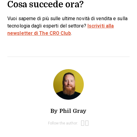
Cosa succede ora?
Vuoi saperne di più sulle ultime novità di vendita e sulla
tecnologia dagli esperti del settore?
Iscriviti alla
newsletter di The CRO Club
.
By
Phil Gray
Opens new win
Opens new wi
Follow the author: