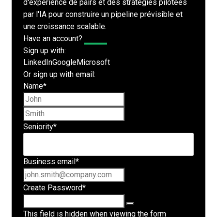
d'expérience de pairs et des stratégies pilotées
par l'IA pour construire un pipeline prévisible et
une croissance scalable.
Have an account?
Log In
Sign up with:
LinkedIn
Google
Microsoft
Or sign up with email:
Name
*
First name
Last name
Seniority
*
Business email
*
Create Password
*
This field is hidden when viewing the form