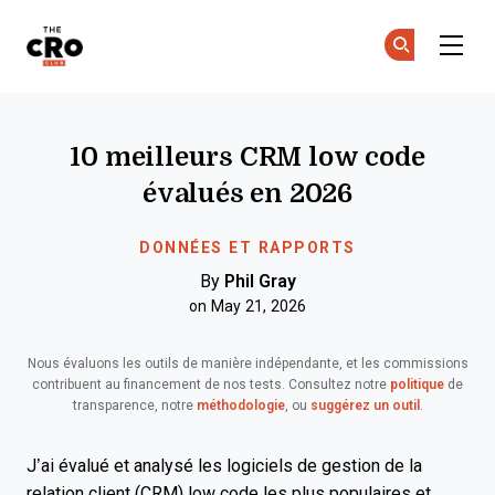
The CRO Club
Re
Re
Skip to main content
10 meilleurs CRM low code
évalués en 2026
DONNÉES ET RAPPORTS
By
Phil Gray
on May 21, 2026
Nous évaluons les outils de manière indépendante, et les commissions
contribuent au financement de nos tests. Consultez notre
politique
de
transparence, notre
méthodologie
, ou
suggérez un outil
.
J’ai évalué et analysé les logiciels de gestion de la
relation client (CRM) low code les plus populaires et