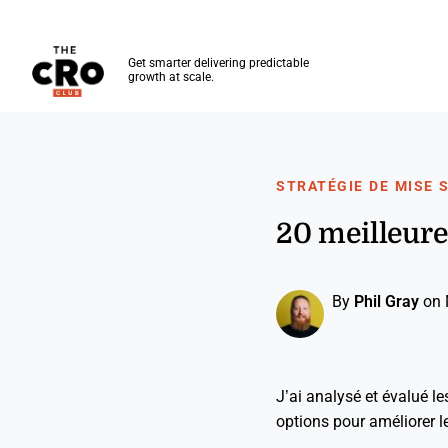
The CRO Club
Get smarter delivering predictable
growth at scale.
Skip to main content
STRATÉGIE DE MISE 
20 meilleure
By
Phil Gray
on 
J’ai analysé et évalué l
options pour améliorer le