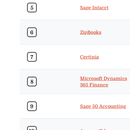
5
Sage Intacct
6
ZipBooks
7
Certinia
Microsoft Dynamics
8
365 Finance
9
Sage 50 Accounting