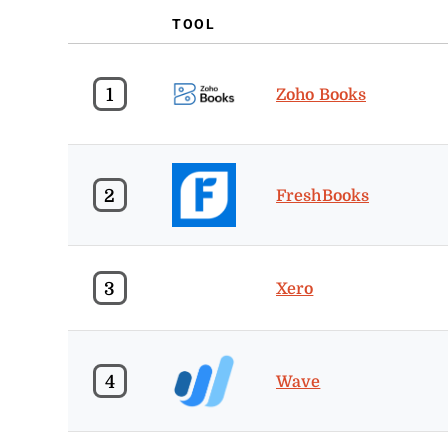
TOOL
1
Zoho Books
2
FreshBooks
3
Xero
4
Wave