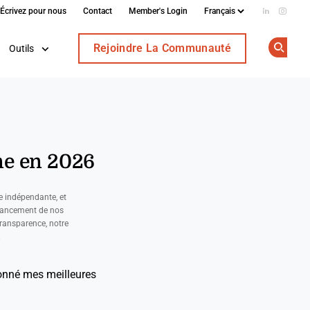
Écrivez pour nous
Contact
Member's Login
Add us on
Follow
Rejoindre La Communauté
Outils
Op
ne en 2026
e indépendante, et
nancement de nos
ransparence, notre
.
ionné mes meilleures