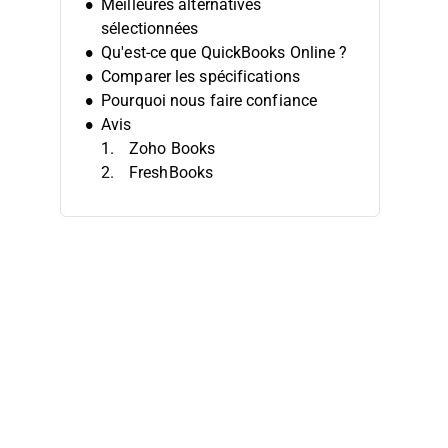
Meilleures alternatives
sélectionnées
Qu'est-ce que QuickBooks Online ?
Comparer les spécifications
Pourquoi nous faire confiance
Avis
Zoho Books
FreshBooks
Xero
Wave
Sage Intacct
ZipBooks
Certinia
Microsoft Dynamics 365
Finance
Sage 50 Accounting
AccountEdge
Autres alternatives à QuickBooks
Online