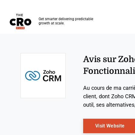
The CRO Club
Get smarter delivering predictable
growth at scale.
Skip to main content
Avis sur Zoh
Fonctionnalit
Au cours de ma carrièr
client, dont Zoho CRM
Opens new window
outil, ses alternative
Ope
Visit Website