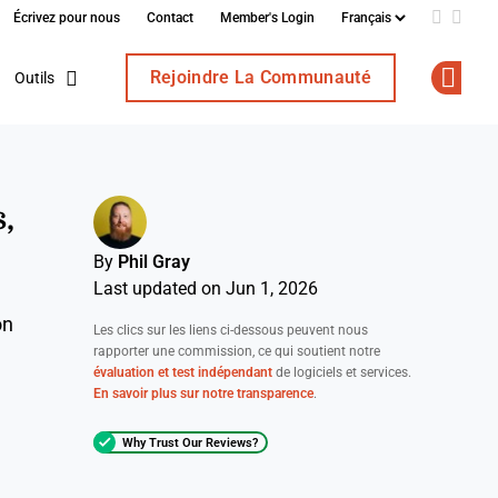
Écrivez pour nous
Contact
Member's Login
Add us o
Follo
Rejoindre La Communauté
Outils
Op
,
By
Phil Gray
Last updated on Jun 1, 2026
on
Les clics sur les liens ci-dessous peuvent nous
rapporter une commission, ce qui soutient notre
évaluation et test indépendant
de logiciels et services.
En savoir plus sur notre transparence
.
Why Trust Our Reviews?