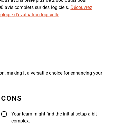
 Nous avons testé plus de 2 000 outils pour
00 avis complets sur des logiciels.
Découvrez
logie d’évaluation logicielle
.
, making it a versatile choice for enhancing your
CONS
Your team might find the initial setup a bit
complex.