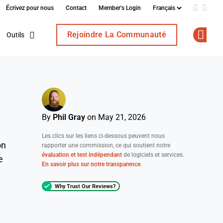
Écrivez pour nous
Contact
Member's Login
Add us o
Follo
Rejoindre La Communauté
Outils
Op
By
Phil Gray
on May 21, 2026
Les clics sur les liens ci-dessous peuvent nous
on
rapporter une commission, ce qui soutient notre
évaluation et test indépendant
de logiciels et services.
e
En savoir plus sur notre transparence
.
Why Trust Our Reviews?