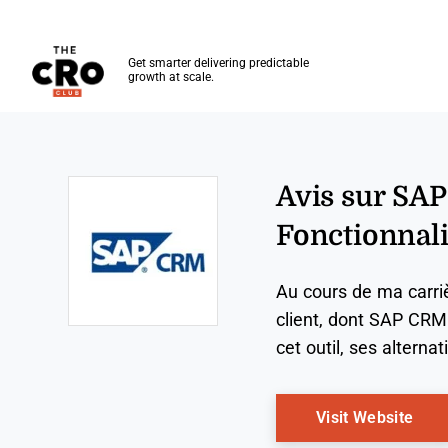
The CRO Club
Get smarter delivering predictable
growth at scale.
Skip to main content
Avis sur SAP
Fonctionnalit
Au cours de ma carrièr
client, dont SAP CRM
Opens new window
cet outil, ses alterna
Ope
Visit Website