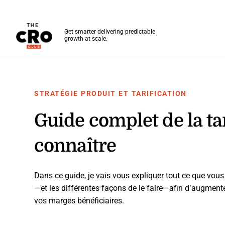
The CRO Club
Get smarter delivering predictable
growth at scale.
Skip to main content
STRATÉGIE PRODUIT ET TARIFICATION
Guide complet de la tari
connaître
Dans ce guide, je vais vous expliquer tout ce que vous 
—et les différentes façons de le faire—afin d’augmente
vos marges bénéficiaires.