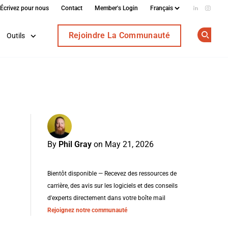
Écrivez pour nous
Contact
Member's Login
Add us on
Follow
Rejoindre La Communauté
Outils
Op
By
Phil Gray
on May 21, 2026
Bientôt disponible — Recevez des ressources de
carrière, des avis sur les logiciels et des conseils
d'experts directement dans votre boîte mail
Rejoignez notre communauté