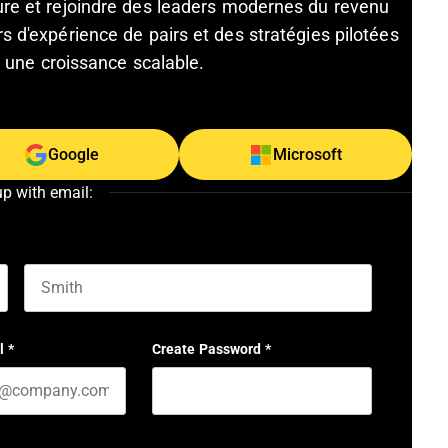
ture et rejoindre des leaders modernes du revenu
s d'expérience de pairs et des stratégies pilotées
et une croissance scalable.
Google
Microsoft
up with email:
Last name
l
*
Create Password
*