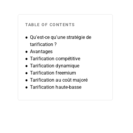
TABLE OF CONTENTS
Qu’est-ce qu’une stratégie de
tarification ?
Avantages
Tarification compétitive
Tarification dynamique
Tarification freemium
Tarification au coût majoré
Tarification haute-basse
Tarification premium
Tarification d’introduction
Tarification d’écrémage
Tarification basée sur la valeur
Tarification au projet
Tarification économique