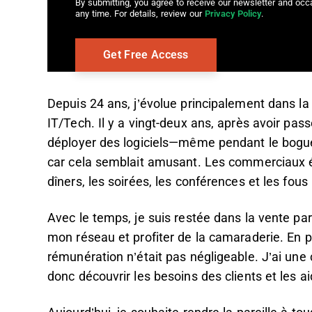
By submitting, you agree to receive our newsletter and oc
any time. For details, review our
Privacy Policy
.
Depuis 24 ans, j’évolue principalement dans la
IT/Tech. Il y a vingt-deux ans, après avoir pas
déployer des logiciels—même pendant le bogue
car cela semblait amusant. Les commerciaux éta
dîners, les soirées, les conférences et les fous ri
Avec le temps, je suis restée dans la vente parc
mon réseau et profiter de la camaraderie. En plu
rémunération n’était pas négligeable. J’ai une 
donc découvrir les besoins des clients et les 