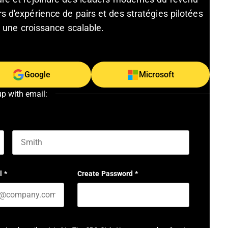
s d'expérience de pairs et des stratégies pilotées
et une croissance scalable.
Google
Microsoft
up with email:
Last name
l
*
Create Password
*