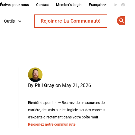
Écrivez pour nous
Contact
Member's Login
Add us on
Follow
Rejoindre La Communauté
Outils
Op
By
Phil Gray
on May 21, 2026
Bientôt disponible — Recevez des ressources de
carrière, des avis sur les logiciels et des conseils
d'experts directement dans votre boîte mail
Rejoignez notre communauté