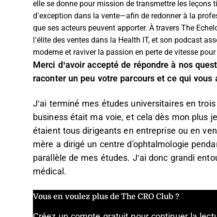
elle se donne pour mission de transmettre les leçons t
d’exception dans la vente—afin de redonner à la profes
que ses acteurs peuvent apporter. À travers The Echel
l’élite des ventes dans la Health IT, et son podcast a
moderne et raviver la passion en perte de vitesse pour 
Merci d’avoir accepté de répondre à nos que
raconter un peu votre parcours et ce qui vous
J’ai terminé mes études universitaires en trois
business était ma voie, et cela dès mon plus
étaient tous dirigeants en entreprise ou en ven
mère a dirigé un centre d'ophtalmologie pendan
parallèle de mes études. J’ai donc grandi entou
médical.
Vous en voulez plus de The CRO Club ?
Créez un compte gratuit pour continuer la lec