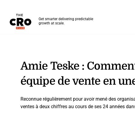
The CRO Club
Get smarter delivering predictable
growth at scale.
Skip to main content
Amie Teske : Comment
équipe de vente en un
Reconnue régulièrement pour avoir mené des organisat
ventes à deux chiffres au cours de ses 24 années dans