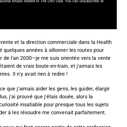
casional emails related to The CRO Club. You can unsubscribe at
 vente et la direction commerciale dans la Health
sé quelques années à sillonner les routes pour
 de l’an 2000—je me suis orientée vers la vente
ient de vrais boute-en-train, et j’aimais les
res. Il n’y avait rien à redire !
e que j’aimais aider les gens, les guider, élargir
s, j’ai prouvé que j’étais douée, alors la
curiosité insatiable pour presque tous les sujets
aider à les résoudre me convenait parfaitement.