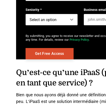
First name
Seniority
*
Business emai
By submitting, you agree to receive our newsletter and oc
any time. For details, review our
Privacy Policy
.
Qu’est-ce qu’une iPaaS (
en tant que service) ?
Bien que nous ayons déjà donné une définition
peu. L’iPaaS est une solution intermédiaire (mi