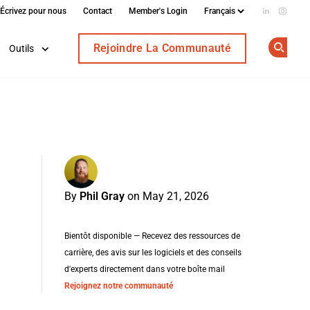
Écrivez pour nous
Contact
Member's Login
Add us on
Follow
Rejoindre La Communauté
Outils
Op
By
Phil Gray
on May 21, 2026
Bientôt disponible — Recevez des ressources de
carrière, des avis sur les logiciels et des conseils
d'experts directement dans votre boîte mail
Rejoignez notre communauté