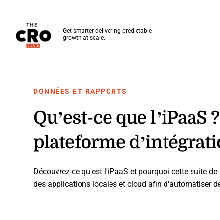
The CRO Club
Get smarter delivering predictable
growth at scale.
Skip to main content
DONNÉES ET RAPPORTS
Qu’est-ce que l’iPaaS ?
plateforme d’intégrati
Découvrez ce qu'est l'iPaaS et pourquoi cette suite de se
des applications locales et cloud afin d'automatiser 