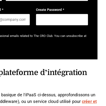
Last name
l
*
Create Password
*
casional emails related to The CRO Club. You can unsubscribe at
plateforme d’intégration
 basique de l’iPaaS ci-dessus, approfondissons un
ddleware), ou un service cloud utilisé pour
créer et