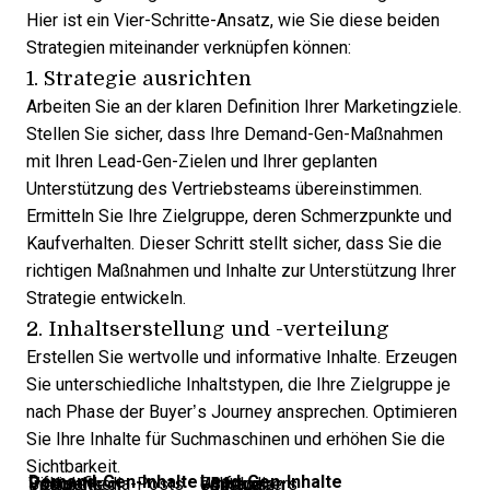
Hier ist ein Vier-Schritte-Ansatz, wie Sie diese beiden
Strategien miteinander verknüpfen können:
1. Strategie ausrichten
Arbeiten Sie an der klaren Definition Ihrer Marketingziele.
Stellen Sie sicher, dass Ihre Demand-Gen-Maßnahmen
mit Ihren Lead-Gen-Zielen und Ihrer geplanten
Unterstützung des Vertriebsteams übereinstimmen.
Ermitteln Sie Ihre Zielgruppe, deren Schmerzpunkte und
Kaufverhalten. Dieser Schritt stellt sicher, dass Sie die
richtigen Maßnahmen und Inhalte zur Unterstützung Ihrer
Strategie entwickeln.
2. Inhaltserstellung und -verteilung
Erstellen Sie wertvolle und informative Inhalte. Erzeugen
Sie unterschiedliche Inhaltstypen, die Ihre Zielgruppe je
nach Phase der Buyer’s Journey ansprechen. Optimieren
Sie Ihre Inhalte für Suchmaschinen und erhöhen Sie die
Sichtbarkeit.
Demand-Gen-Inhalte
Lead-Gen-Inhalte
Infografiken
Social-Media-Posts
Videos
Podcasts
eBooks
Whitepapers
Fallstudien
Umfragen