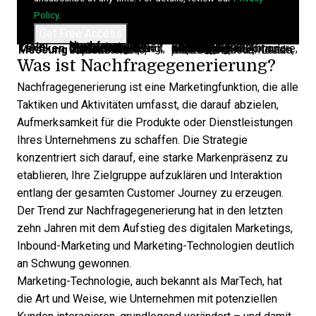
Policy
.
Nachfragegen.
Leadgen.
Ziele
Steigerung der Markenbekanntheit
Erfassung von Kontaktdaten zur Generierung von Verkäufen
Taktiken
Markenbekanntheit, Content-Marketing, Optimierung des MarTech-Stacks
Leadmagneten, Landingpages/Formulare, starke Calls-to-Action erstellen
Messung
Impressionen, Website-Traffic, Content-Performance
Reaktionszeit auf Leads, MQL:SQL-Quote, Kosten pro Lead
Was ist Nachfragegenerierung?
Nachfragegenerierung ist eine Marketingfunktion, die alle
Taktiken und Aktivitäten umfasst, die darauf abzielen,
Aufmerksamkeit für die Produkte oder Dienstleistungen
Ihres Unternehmens zu schaffen. Die Strategie
konzentriert sich darauf, eine starke Markenpräsenz zu
etablieren, Ihre Zielgruppe aufzuklären und Interaktion
entlang der gesamten Customer Journey zu erzeugen.
Der Trend zur Nachfragegenerierung hat in den letzten
zehn Jahren mit dem Aufstieg des digitalen Marketings,
Inbound-Marketing
und Marketing-Technologien deutlich
an Schwung gewonnen.
Marketing-Technologie, auch bekannt als MarTech, hat
die Art und Weise, wie Unternehmen mit potenziellen