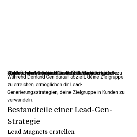
Während sich Demand Gen auf die Steigerung der allgemeinen Markenbekanntheit konzentriert (oberer Funnel), fokussiert sich Lead Generation darauf, die Kontaktdaten jener zu erfassen, die wahrscheinlich zu Kunden werden (unterer Funnel).
Bildquelle
.
Während Demand Gen darauf abzielt, deine Zielgruppe
zu erreichen, ermöglichen dir Lead-
Generierungsstrategien, deine Zielgruppe in Kunden zu
verwandeln.
Bestandteile einer Lead-Gen-
Strategie
Lead Magnets erstellen