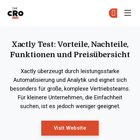
The CRO Club
Co
Co
Skip to main content
Xactly Test: Vorteile, Nachteile,
Funktionen und Preisübersicht
Xactly überzeugt durch leistungsstarke
Automatisierung und Analytik und eignet sich
besonders für große, komplexe Vertriebsteams.
Für kleinere Unternehmen, die Einfachheit
suchen, ist es jedoch weniger geeignet.
Opens New Window
Visit Website