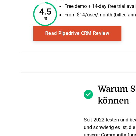
Free demo + 14-day free trial avai
4.5
From $14/user/month (billed ann
/5
Opens New
Read Pipedrive CRM Review
Warum Si
können
Seit 2022 testen und be
und schwierig es ist, di
unserer Community fund