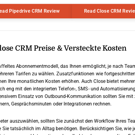
Opens New Window
ead Pipedrive CRM Review
Read Close CRM Revi
Close CRM Preise & Versteckte Kosten
taffeltes Abonnementmodell, das Ihnen ermöglicht, je nach Te
reren Tarifen zu wählen. Zusatzfunktionen wie fortgeschritten
en Ihre monatlichen Kosten erhöhen. Auch Close bietet mehrere
och eng mit den integrierten Telefon-, SMS- und Automatisierun
ntensivem Einsatz von Outbound-Kommunikation sollten Sie mit
mern, Gesprächsminuten oder Integrationen rechnen.
ter auszuwählen, sollten Sie zunächst den Workflow Ihres Tea
e Sie tatsächlich im Alltag benötigen. Berücksichtigen Sie, wie 