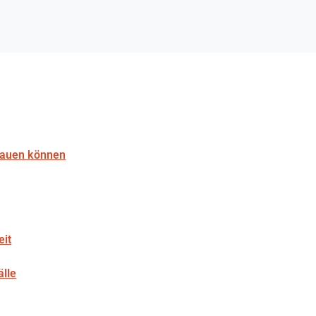
rauen können
eit
lle