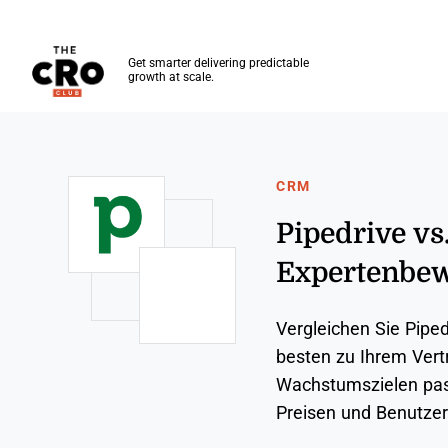
The CRO Club
Get smarter delivering predictable
growth at scale.
Skip to main content
CRM
Pipedrive vs
Expertenbew
Vergleichen Sie Pipe
besten zu Ihrem Vert
Wachstumszielen pass
Preisen und Benutzerf