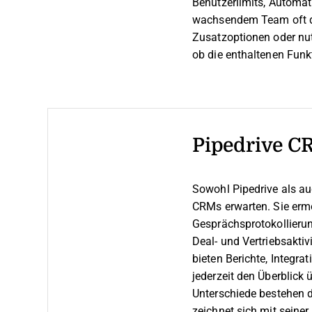
Benutzerlimits, Automat
wachsendem Team oft die
Zusatzoptionen oder nut
ob die enthaltenen Funk
Pipedrive C
Sowohl Pipedrive als au
CRMs erwarten. Sie erm
Gesprächsprotokollieru
Deal- und Vertriebsaktiv
bieten Berichte, Integra
jederzeit den Überblick 
Unterschiede bestehen d
zeichnet sich mit seine