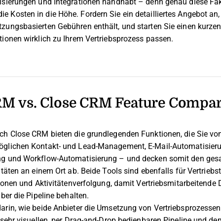
isierungen und Integrationen handhabt – denn genau diese Fak
 Kosten in die Höhe. Fordern Sie ein detailliertes Angebot an, 
zungsbasierten Gebühren enthält, und starten Sie einen kurzen
tionen wirklich zu Ihrem Vertriebsprozess passen.
RM vs. Close CRM Feature Compa
ch Close CRM bieten die grundlegenden Funktionen, die Sie vo
öglichen Kontakt- und Lead-Management, E-Mail-Automatisierun
ng und Workflow-Automatisierung – und decken somit den ges
itäten an einem Ort ab. Beide Tools sind ebenfalls für Vertrieb
tionen und Aktivitätenverfolgung, damit Vertriebsmitarbeitende
über die Pipeline behalten.
arin, wie beide Anbieter die Umsetzung von Vertriebsprozessen 
r sehr visuellen, per Drag-and-Drop bedienbaren Pipeline und d