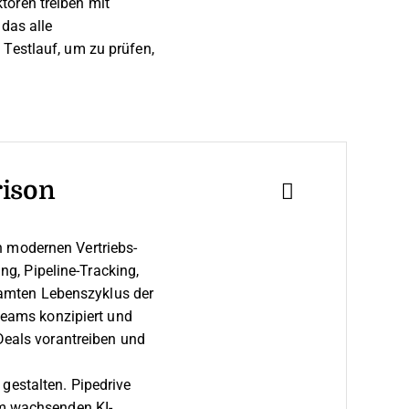
toren treiben mit
das alle
 Testlauf, um zu prüfen,
rison
n modernen Vertriebs-
g, Pipeline-Tracking,
amten Lebenszyklus der
steams konzipiert und
 Deals vorantreiben und
gestalten. Pipedrive
em wachsenden KI-