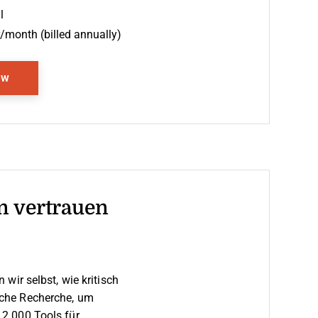
l
month (billed annually)
Opens New Window
ew
n vertrauen
wir selbst, wie kritisch
liche Recherche, um
2.000 Tools für