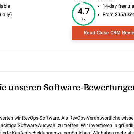
lable
14-day free tria
4.7
ually)
From $35/user/
/5
 Window
Read Close CRM Revi
e unseren Software-Bewertunge
werten wir RevOps-Software. Als RevOps-Verantwortliche wissen 
e richtige Software-Auswahl zu treffen.
Wir investieren in gründ
ierte Kaufentscheidungen zu ermöglichen. Wir haben mehr als 