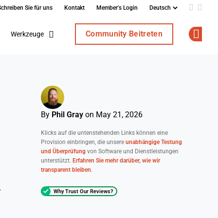
Schreiben Sie für uns
Kontakt
Member's Login
Add us o
Follo
Community Beitreten
Werkzeuge
Op
By
Phil Gray
on May 21, 2026
Klicks auf die untenstehenden Links können eine
Provision einbringen, die unsere
unabhängige Testung
und Überprüfung
von Software und Dienstleistungen
unterstützt.
Erfahren Sie mehr darüber, wie wir
transparent bleiben
.
n
,
Why Trust Our Reviews?