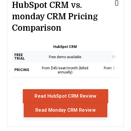
HubSpot CRM vs.
monday CRM Pricing
Comparison
HubSpot CRM
monday
FREE
Free demo available
Free trial a
TRIAL
From $45/seat/month (billed
From $12/user/m
PRICING
annually)
annual
Opens New Wi
Read HubSpot CRM Review
Opens New Wi
Read Monday CRM Review