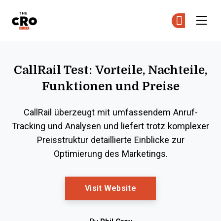
The CRO Club
Co
Co
Skip to main content
CallRail Test: Vorteile, Nachteile,
Funktionen und Preise
CallRail überzeugt mit umfassendem Anruf-
Tracking und Analysen und liefert trotz komplexer
Preisstruktur detaillierte Einblicke zur
Optimierung des Marketings.
Opens New Window
Visit Website