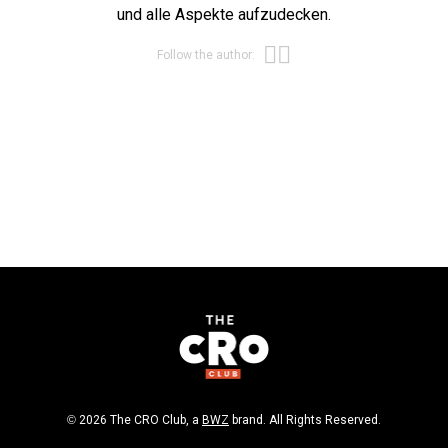
und alle Aspekte aufzudecken.
Opens new win
Opens new wi
Follow the author:
Opens new window
© 2026 The CRO Club, a
BWZ
brand. All Rights Reserved.